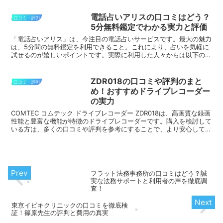
電話占いアリスの口コミはどう？
口コミ・評判
5分無料鑑定でわかる実力と評価
「電話占いアリス」は、今注目の電話占いサービスです。最大の魅力
は、5分間の無料鑑定を利用できること。これにより、占いを気軽に
試せるのが嬉しいポイントです。実際に利用した人々からは以下のよ
うな良い口コミが寄せられています。 「占い師の鑑定が的...
ZDR018の口コミや評判のまと
口コミ・評判
め！おすすめドライブレコーダー
の実力
COMTEC コムテック ドライブレコーダー ZDR018は、高画質な録画
性能と豊富な機能が特徴のドライブレコーダーです。購入を検討して
いる方は、多くの口コミや評判を参考にすることで、より安心して購
入できます。以下に、この製品の良い口コミを...
フラット法務事務所の口コミはどう？誠
実な法務サポートと利用者の声を徹底調
査！
東京イビキクリニックの口コミを徹底検
証！篠原先生の評判と費用の真実