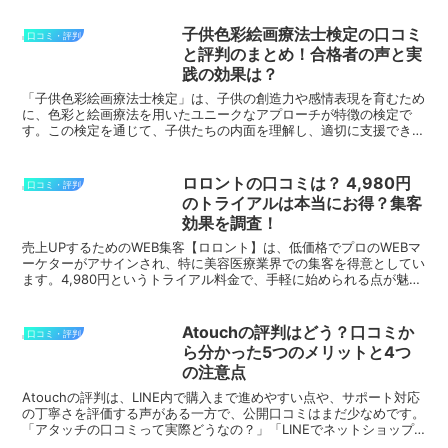
子供色彩絵画療法士検定の口コミ
口コミ・評判
と評判のまとめ！合格者の声と実
践の効果は？
「子供色彩絵画療法士検定」は、子供の創造力や感情表現を育むため
に、色彩と絵画療法を用いたユニークなアプローチが特徴の検定で
す。この検定を通じて、子供たちの内面を理解し、適切に支援できる
スキルを身に付けられると、多くの受験者から高い評価を受け...
ロロントの口コミは？ 4,980円
口コミ・評判
のトライアルは本当にお得？集客
効果を調査！
売上UPするためのWEB集客【ロロント】は、低価格でプロのWEBマ
ーケターがアサインされ、特に美容医療業界での集客を得意としてい
ます。4,980円というトライアル料金で、手軽に始められる点が魅力
です。ロロントを利用した多くの人々から、効果的...
Atouchの評判はどう？口コミか
口コミ・評判
ら分かった5つのメリットと4つ
の注意点
Atouchの評判は、LINE内で購入まで進めやすい点や、サポート対応
の丁寧さを評価する声がある一方で、公開口コミはまだ少なめです。
「アタッチの口コミって実際どうなの？」「LINEでネットショップ
を作るメリットはあるの？」「自社通販やD2C...