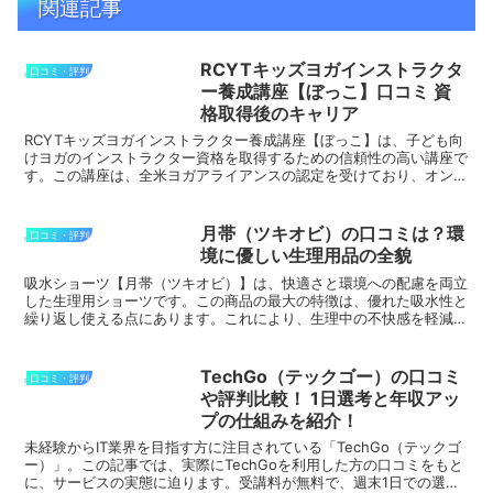
関連記事
RCYTキッズヨガインストラクタ
口コミ・評判
ー養成講座【ぼっこ】口コミ 資
格取得後のキャリア
RCYTキッズヨガインストラクター養成講座【ぼっこ】は、子ども向
けヨガのインストラクター資格を取得するための信頼性の高い講座で
す。この講座は、全米ヨガアライアンスの認定を受けており、オンラ
インで完結するため、忙しい方でも手軽に受講できます。...
月帯（ツキオビ）の口コミは？環
口コミ・評判
境に優しい生理用品の全貌
吸水ショーツ【月帯（ツキオビ）】は、快適さと環境への配慮を両立
した生理用ショーツです。この商品の最大の特徴は、優れた吸水性と
繰り返し使える点にあります。これにより、生理中の不快感を軽減
し、経済的かつ環境にも優しい選択が可能です。以下に、良い...
TechGo（テックゴー）の口コミ
口コミ・評判
や評判比較！ 1日選考と年収アッ
プの仕組みを紹介！
未経験からIT業界を目指す方に注目されている「TechGo（テックゴ
ー）」。この記事では、実際にTechGoを利用した方の口コミをもと
に、サービスの実態に迫ります。受講料が無料で、週末1日での選考