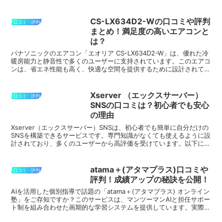
サポートというスピード感ある対応も人気の理由...
CS-LX634D2-Wの口コミや評判
口コミ・評判
まとめ！満足度の高いエアコンと
は？
パナソニックのエアコン「エオリア CS-LX634D2-W」は、優れた冷
暖房能力と静音性で多くのユーザーに支持されています。このエアコ
ンは、省エネ性能も高く、快適な空間を提供するために設計されてい
ます。この記事では、実際のユーザーの口コミを...
Xserver （エックスサーバー）
口コミ・評判
SNSの口コミは？初心者でも安心
の理由
Xserver（エックスサーバー）SNSは、初心者でも簡単に自分だけの
SNSを構築できるサービスです。専門知識がなくても使えるように設
計されており、多くのユーザーから高評価を受けています。以下に、
実際の利用者から寄せられた良い口コミをいくつ...
atama＋(アタマプラス)口コミや
口コミ・評判
評判！成績アップの秘訣を公開！
AIを活用した個別指導で話題の「atama＋(アタマプラス) オンライン
塾」をご存知ですか？このサービスは、マンツーマンAIと担任サポー
ト制を組み合わせた画期的な学習システムを提供しています。実際の
利用者からは「成績が劇的に上がった」「効率...