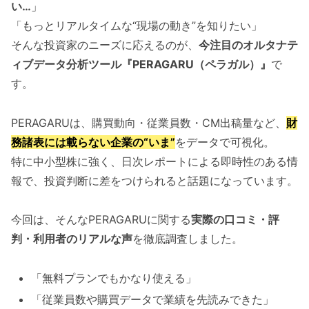
い…
」
「もっとリアルタイムな“現場の動き”を知りたい」
そんな投資家のニーズに応えるのが、
今注目のオルタナテ
ィブデータ分析ツール『PERAGARU（ペラガル）』
で
す。
PERAGARUは、購買動向・従業員数・CM出稿量など、
財
務諸表には載らない企業の“いま”
をデータで可視化。
特に中小型株に強く、日次レポートによる即時性のある情
報で、投資判断に差をつけられると話題になっています。
今回は、そんなPERAGARUに関する
実際の口コミ・評
判・利用者のリアルな声
を徹底調査しました。
「無料プランでもかなり使える」
「従業員数や購買データで業績を先読みできた」