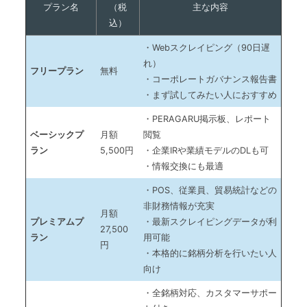
プラン名
（税
主な内容
込）
・Webスクレイピング（90日遅
れ）
フリープラン
無料
・コーポレートガバナンス報告書
・まず試してみたい人におすすめ
・PERAGARU掲示板、レポート
ベーシックプ
月額
閲覧
ラン
5,500円
・企業IRや業績モデルのDLも可
・情報交換にも最適
・POS、従業員、貿易統計などの
非財務情報が充実
月額
プレミアムプ
・最新スクレイピングデータが利
27,500
ラン
用可能
円
・本格的に銘柄分析を行いたい人
向け
・全銘柄対応、カスタマーサポー