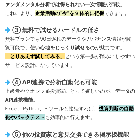
ァンダメンタル分析では得られない一次情報
が満載。
これにより、
企業活動の“今”を立体的に把握
できます。
③ 無料で試せるハードルの低さ
無料プランでも90日遅れのデータやガバナンス情報が閲
覧可能で、
使い心地をじっくり試せる
のが魅力です。
「とりあえず試してみる」
という第一歩が踏み出しやすい
サービス設計になっています。
④ API連携で分析自動化も可能
上級者やクオンツ系投資家にとって嬉しいのが、
データの
API連携機能
。
Excel、Python、BIツールと接続すれば、
投資判断の自動
化やバックテスト
も効率的に行えます。
⑤ 他の投資家と意見交換できる掲示板機能