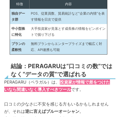
特徴
内容
独自デー
POS、従業員数、貿易統計など“企業の内情”を表
タ群
す情報を日次で提供
中小型株
大手投資家が見落とす成長株の情報をピンポイン
に特化
トで掘り下げる
プランの
無料プランからエンタープライズまで幅広く対
柔軟性
応、API連携も可能
結論：PERAGARUは“口コミの数”では
なく“データの質”で選ばれる
PERAGARU（ペラガル）は、
投資家が情報で差をつけた
いなら間違いなく導入すべきツール
です。
口コミの少なさに不安を感じる方もいるかもしれません
が、それは
逆に言えばブルーオーシャン
。