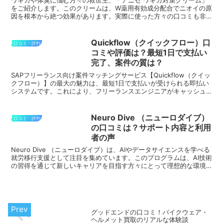
ワキガや体臭に悩む方々の救世主、「アニセ ワキガ対策クリーム」
をご紹介します。このクリームは、W薬用有効成分配合でニオイの原
因を根本から絶つ効果があります。実際に使った方々の口コミも非常
に好評で、多くの方がその効果に満足しています。以下に良...
Quickflow（クイックフロー）口
口コミ・評判
コミや評価は？最短1日で支払い
完了、案件の質は？
SAPフリーランス向け案件マッチングサービス【Quickflow（クイッ
クフロー）】の最大の魅力は、最短1日で支払いが受けられる即払い
システムです。これにより、フリーランスエンジニアがキャッシュフ
ローを安定させ、ストレスなく仕事に集中できる...
Neuro Dive （ニューロダイブ）
口コミ・評判
の口コミは？サポート内容と利用
者の声
Neuro Dive （ニューロダイブ）は、AIやデータサイエンスを学べる
就労移行支援として注目を集めています。このプログラムは、AI技術
の習得を通じて新しいキャリアを目指す方々にとって理想的な環境を
提供します。以下に、Neuro Dive...
グッドエンドの口コミ！バイクウェア・
ヘルメット買取のリアルな体験談