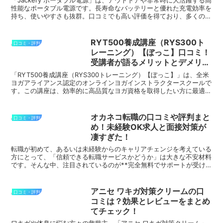
「Jackery ポータブル電源」は、アウトドアや非常時に大活躍する高
性能なポータブル電源です。長寿命なバッテリーと優れた充電効率を
持ち、使いやすさも抜群。口コミでも高い評価を得ており、多くのユ
ーザーが満足しています。以下は、実際の口コミで...
RYT500養成講座（RYS300ト
口コミ・評判
レーニング）【ぼっこ】口コミ！
受講者が語るメリットとデメリッ
ト
「RYT500養成講座（RYS300トレーニング）【ぼっこ】」は、全米
ヨガアライアンス認定のオンラインヨガインストラクタースクールで
す。この講座は、効率的に高品質なヨガ資格を取得したい方に最適で
す。良い口コミとしては、「柔軟な学習スケジュー...
オカネコ転職の口コミや評判まと
口コミ・評判
め！未経験OK求人と面接対策が
凄すぎた！
転職が初めて、あるいは未経験からのキャリアチェンジを考えている
方にとって、「信頼できる転職サービスかどうか」は大きな不安材料
です。そんな中、注目されているのが**完全無料でサポートが受け
られる「オカネコ転職」**です。特に、書類の作成代行や...
アニセ ワキガ対策クリームの口
口コミ・評判
コミは？効果とレビューをまとめ
てチェック！