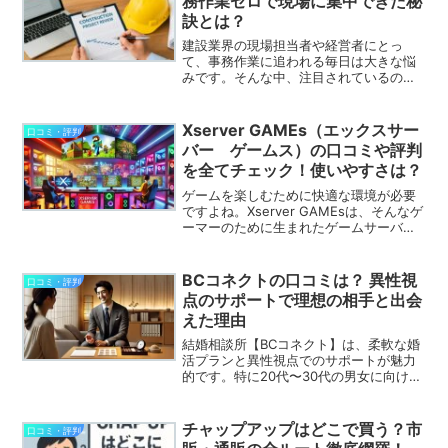
務作業ゼロで現場に集中できた秘
訣とは？
建設業界の現場担当者や経営者にとっ
て、事務作業に追われる毎日は大きな悩
みです。そんな中、注目されているのが
「ツクノビBPO」です。ツクノビBPO
は、建設・建築業界特化の業務代行サー
ビスで、現場の負担を軽減し、本来の業
Xserver GAMEs（エックスサー
口コミ・評判
務に集中できる環境を整え...
バー ゲームス）の口コミや評判
を全てチェック！使いやすさは？
ゲームを楽しむために快適な環境が必要
ですよね。Xserver GAMEsは、そんなゲ
ーマーのために生まれたゲームサーバー
サービスです。初心者でも簡単に設定で
きるのが魅力で、多くのユーザーから高
評価を得ています。 簡単設定: わずか3分
BCコネクトの口コミは？ 異性視
口コミ・評判
でサー...
点のサポートで理想の相手と出会
えた理由
結婚相談所【BCコネクト】は、柔軟な婚
活プランと異性視点でのサポートが魅力
的です。特に20代〜30代の男女に向け
た、婚活初心者でも安心して利用できる
プラットフォームとなっています。多く
の利用者が「丁寧なサポートがある」
チャップアップはどこで買う？市
口コミ・評判
「安心して相談できた」...