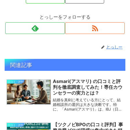
とっしーをフォローする
とっしー
関連記事
Asmari(アスマリ) の口コミと評
口コミ・評判
判を徹底調査してみた！専任カウ
ンセラーの実力とは？
結婚を真剣に考えている方にとって、結
婚相談所の選択は大きな決断です。特
に、「Asmari(アスマリ)」は、IBJ（日本
結婚相談所連盟）の加盟店として、多く
の成婚実績を誇ります。専任カウンセラ
ーによる個別サポートや、豊富な会員数
【ツクノビBPOの口コミ評判】事
口コミ・評判
を持つため、出...