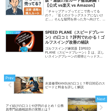
販・通販の全ルート徹底網羅！
【公式 vs楽天 vs Amazon】
「チャップアップってどこで売ってる
の？」「近くのドラッグストアにないけ
ど…」そんな疑問を持った方へ向けて、
本記事ではチャップアップの販売ルート
を徹底調査しました。CMやSNSでよく目
にするチャップアップですが、実際に店
SPEED PLANE（スピードプレー
口コミ・評判
頭で見つけられなかった...
ン）の口コミ？評判でわかる！ゴ
ルフスイング改善の秘訣
ゴルフスイング練習器【SPEED
PLANE（スピードプレーン）】は、正し
いスイングプレーンの習得とヘッドスピ
ードの向上をサポートする優れたツール
です。多くのユーザーがこの製品の効果
を絶賛しており、以下の口コミが寄せら
れています。 「スイン...
水道修理KANSUIの口コミ？即日対応のス
ピードと料金を詳しく解説
アイ結びの口コミや評判のまとめ！公務
員専門結婚相談所の実態とは？