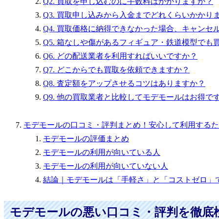
Q2. 買取を申し込むのに手数料はかかりますか？
Q3. 買取申し込みから入金までどれくらいかかり
Q4. 買取価格に納得できなかった場合、キャンセ
Q5. 箱なしや傷があるフィギュア・鉄道模型でも
Q6. どの配送業者を利用すればいいですか？
Q7. どこからでも買取を依頼できますか？
Q8. 査定額をアップさせるコツはありますか？
Q9. 他の買取業者と比較してモデモールはお得で
モデモールの口コミ・評判まとめ！安心して利用するた
モデモールの評価まとめ
モデモールの利用が向いている人
モデモールの利用が向いていない人
結論｜モデモールは「手軽さ」と「コストゼロ」
モデモールの悪い口コミ・評判を徹底