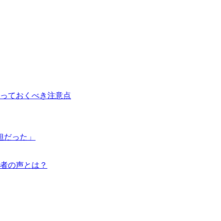
っておくべき注意点
担だった」
者の声とは？
」