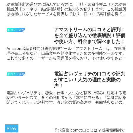
結婚相談所の選び方に悩んでいる方に、川崎・武蔵小杉エリアの結婚
相談所【シーネット結婚相談所】の魅力をお伝えします。この相談所
は地域に根ざしたサービスを提供しており、口コミで高評価を得てい
ます。以下に良い口コミをいくつか紹介します。 成婚率が...
アマストリームの口コミと評判！
口コミ・評判
を全て盛り込んで徹底解説！評価
や使い方、料金まで調べました！
Amazon出品者様向け総合管理ツール「アマストリーム」は、在庫管
理や売上分析など、出品業務を効率化するための多機能ツールです。
これまで多くのユーザーから高評価を得ており、その使いやすさと機
能性が特に評価されています。以下にいくつかの良い口...
電話占いヴェリテの口コミや評判
口コミ・評判
がすごい！人気の理由と実際の
声！
電話占いヴェリテは、恋愛・仕事・人生など幅広い悩みに対応する電
話占いサービスで、多くの利用者から「本当に当たる」「親身に話を
聞いてくれる」と評判です。占い師の質の高さや、初回特典などのサ
ービスも魅力のひとつです。●「占い師が丁寧に寄り添って...
予想変換.comの口コミは？成果報酬制で