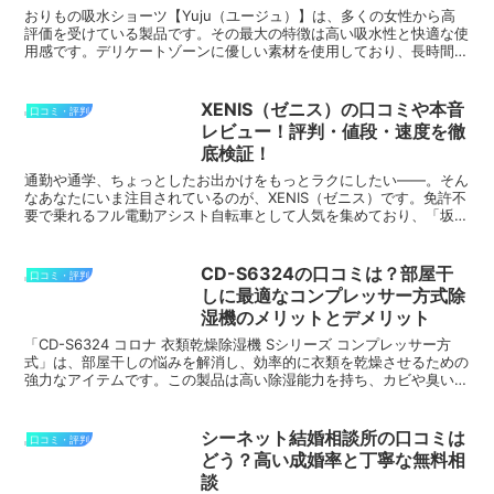
おりもの吸水ショーツ【Yuju（ユージュ）】は、多くの女性から高
評価を受けている製品です。その最大の特徴は高い吸水性と快適な使
用感です。デリケートゾーンに優しい素材を使用しており、長時間の
使用でも肌トラブルを防ぎます。また、シンプルなデザイ...
XENIS（ゼニス）の口コミや本音
口コミ・評判
レビュー！評判・値段・速度を徹
底検証！
通勤や通学、ちょっとしたお出かけをもっとラクにしたい——。そん
なあなたにいま注目されているのが、XENIS（ゼニス）です。免許不
要で乗れるフル電動アシスト自転車として人気を集めており、「坂道
でもスイスイ」「通勤が楽しくなった」と口コミでも高...
CD-S6324の口コミは？部屋干
口コミ・評判
しに最適なコンプレッサー方式除
湿機のメリットとデメリット
「CD-S6324 コロナ 衣類乾燥除湿機 Sシリーズ コンプレッサー方
式」は、部屋干しの悩みを解消し、効率的に衣類を乾燥させるための
強力なアイテムです。この製品は高い除湿能力を持ち、カビや臭いの
発生を防ぐだけでなく、静音性と省エネ性能も兼...
シーネット結婚相談所の口コミは
口コミ・評判
どう？高い成婚率と丁寧な無料相
談