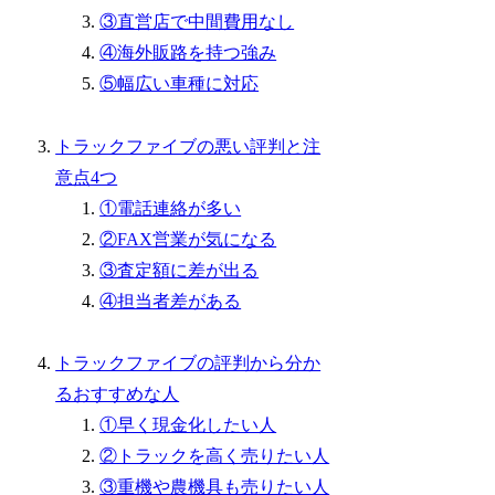
③直営店で中間費用なし
④海外販路を持つ強み
⑤幅広い車種に対応
トラックファイブの悪い評判と注
意点4つ
①電話連絡が多い
②FAX営業が気になる
③査定額に差が出る
④担当者差がある
トラックファイブの評判から分か
るおすすめな人
①早く現金化したい人
②トラックを高く売りたい人
③重機や農機具も売りたい人