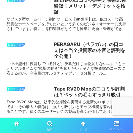
口コミ・評判
験談！メリット・デメリットを検
証
サブスク型ホームページ制作サービス【andHP】は、低コストで高
品質なホームページを持ちたいという多くのビジネスオーナーに支持
されています。特に、専門知識がなくても簡単に更新・管理ができる
点が大きな魅力です。以下の良い口コミを見て、andH...
PERAGARU（ペラガル）の口コ
口コミ・評判
ミは本当？投資家の本音と評判を
全公開！
「中小型株に投資しているけど、決算だけじゃ物足りない…」「もっ
とリアルタイムな“現場の動き”を知りたい」そんな投資家のニーズに
応えるのが、今注目のオルタナティブデータ分析ツール
『PERAGARU（ペラガル）』です。PERAGARUは、購買動...
Tapo RV20 Mopの口コミや評判
口コミ・評判
は？ペットの毛もすっきり吸引
Tapo RV20 Mopは、効率的な掃除を実現する最新のロボット掃除機
です。その最大の特徴は、強力な吸引力とモップ機能を兼ね備えてい
ることです。多くのユーザーがこの製品を高く評価しており、その口
コミには以下のような良い点が挙げられています...
FOLLISSI（フォリッシ）口コミ
口コミ・評判
ホーム
検索
トップ
サイドバー
購入前に必見の評判と体験談まと