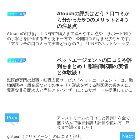
なプロフィール写真の撮影と、心理学に基...
Atouchの評判はどう？口コミか
口コミ・評判
ら分かった5つのメリットと4つ
の注意点
Atouchの評判は、LINE内で購入まで進めやすい点や、サポート対応
の丁寧さを評価する声がある一方で、公開口コミはまだ少なめです。
「アタッチの口コミって実際どうなの？」「LINEでネットショップ
を作るメリットはあるの？」「自社通販やD2C...
ベットエージェントの口コミや評
口コミ・評判
判をまとめ！ 獣医師転職の実情
と体験談！
獣医師専門の就職・転職支援サービス「ベットエージェント」は、動
物病院や一般企業などでのキャリア形成を考える獣医師の皆さんに、
豊富な非公開求人と専任アドバイザーによるサポートを提供していま
す。口コミでも高評価を得ており、転職活動の悩みを抱える...
アマストリームの口コミと評判！を全て
盛り込んで徹底解説！評価や使い方、料
金まで調べました！
griteen（グリティーン）の口コミと評判