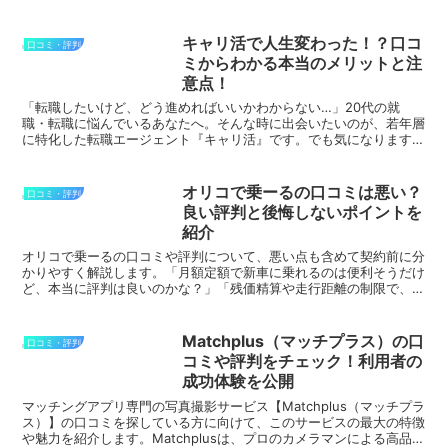
オンライン動画スクールで、自分のペースで学べる柔軟なカリ...
キャリ活で人生変わった！？口コ
口コミ・評判
ミからわかる本当のメリットと注
意点！
「転職したいけど、どう進めればいいかわからない…」20代の就
職・転職に悩んでいるあなたへ。そんな時に出会いたいのが、若年層
に特化した転職エージェント『キャリ活』です。でも気になりますよ
ね？「本当に信頼できるの？」「サポート内容は？」「口コミ...
オリコで乗ーるの口コミは悪い？
口コミ・評判
良い評判と後悔しないポイントを
紹介
オリコで乗ーるの口コミや評判について、悪い点も含めて契約前に分
かりやすく解説します。「月額定額で新車に乗れるのは便利そうだけ
ど、本当に評判は良いのかな？」「残価精算や走行距離の制限で、あ
とから後悔しないかな？」こういった疑問や悩みに答えます...
Matchplus（マッチプラス）の口
口コミ・評判
コミや評判をチェック！利用者の
成功体験を公開
マッチングアプリ専門の写真撮影サービス【Matchplus（マッチプラ
ス）】の口コミを探している方に向けて、このサービスの最大の特徴
や魅力を紹介します。Matchplusは、プロのカメラマンによる高品質