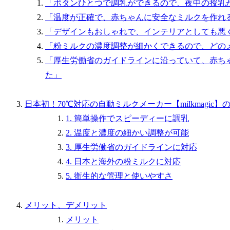
「ボタンひとつで調乳ができるので、夜中の授乳
「温度が正確で、赤ちゃんに安全なミルクを作れ
「デザインもおしゃれで、インテリアとしても悪
「粉ミルクの濃度調整が細かくできるので、どの
「厚生労働省のガイドラインに沿っていて、赤ち
た」
日本初！70℃対応の自動ミルクメーカー【milkmagic
1. 簡単操作でスピーディーに調乳
2. 温度と濃度の細かい調整が可能
3. 厚生労働省のガイドラインに対応
4. 日本と海外の粉ミルクに対応
5. 衛生的な管理と使いやすさ
メリット、デメリット
メリット