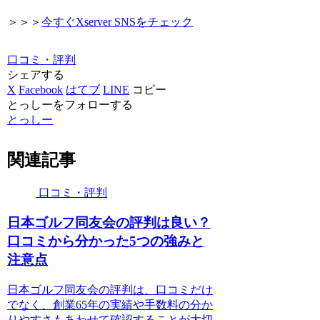
＞＞＞
今すぐXserver SNSをチェック
口コミ・評判
シェアする
X
Facebook
はてブ
LINE
コピー
とっしーをフォローする
とっしー
関連記事
口コミ・評判
日本ゴルフ同友会の評判は良い？
口コミから分かった5つの強みと
注意点
日本ゴルフ同友会の評判は、口コミだけ
でなく、創業65年の実績や手数料の分か
りやすさもあわせて確認することが大切