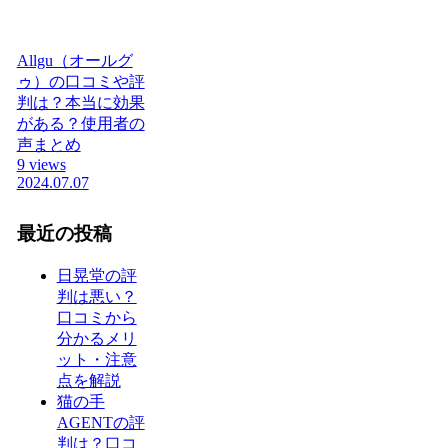
Allgu（オールグ
ゥ）の口コミや評
判は？本当に効果
がある？使用者の
声まとめ
9 views
2024.07.07
最近の投稿
日晃堂の評
判は悪い？
口コミから
分かるメリ
ット・注意
点を解説
猫の手
AGENTの評
判は？口コ