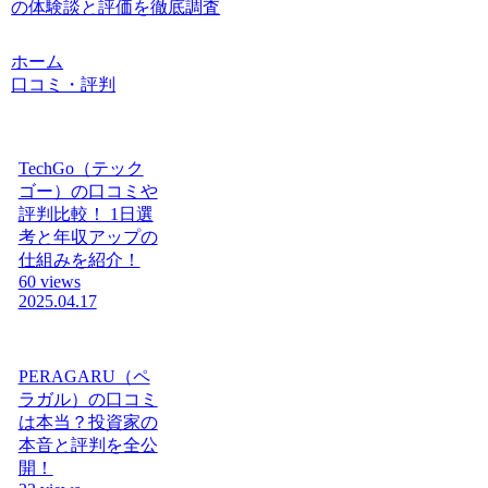
の体験談と評価を徹底調査
ホーム
口コミ・評判
TechGo（テック
ゴー）の口コミや
評判比較！ 1日選
考と年収アップの
仕組みを紹介！
60 views
2025.04.17
PERAGARU（ペ
ラガル）の口コミ
は本当？投資家の
本音と評判を全公
開！