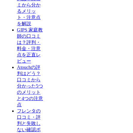
ミから分か
るメリッ
ト・注意点
を解説
GIPS 家庭教
師の口コミ
は？評判・
料金・注意
点を正直レ
ビュー
Atouchの評
判はどう？
口コミから
分かった5つ
のメリット
と4つの注意
点
フレンタの
口コミ・評
判と失敗し
ない確認ポ