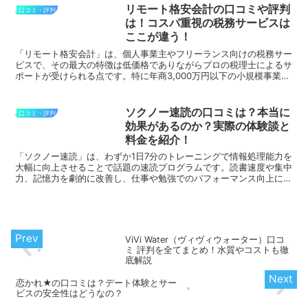
リモート格安会計の口コミや評判
口コミ・評判
は！コスパ重視の税務サービスは
ここが違う！
「リモート格安会計」は、個人事業主やフリーランス向けの税務サー
ビスで、その最大の特徴は低価格でありながらプロの税理士によるサ
ポートが受けられる点です。特に年商3,000万円以下の小規模事業者
に向けて設計されており、毎月の記帳代行や確定申告の...
ソクノー速読の口コミは？本当に
口コミ・評判
効果があるのか？実際の体験談と
料金を紹介！
「ソクノー速読」は、わずか1日7分のトレーニングで情報処理能力を
大幅に向上させることで話題の速読プログラムです。読書速度や集中
力、記憶力を劇的に改善し、仕事や勉強でのパフォーマンス向上に役
立ちます。特に、短期間で効果が実感できるという声が多...
ViVi Water（ヴィヴィウォーター）口コ
ミ 評判を全てまとめ！水質やコストも徹
底解説
恋かれ★の口コミは？デート体験とサー
ビスの安全性はどうなの？