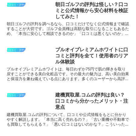
朝日ゴルフの評判は怪しい？口コ
口コミ・評判
ミと公式情報から安心材料を検証
してみた！
朝日ゴルフの評判を調べるなら、口コミだけでなく公式情報まで確認
することが大切です。ゴルフ会員権は高額な取引になることもあるた
め、「本当に安心して相談できるのか」「口コミは悪くないのか」と
気になりますよね。この記事では、朝日ゴルフの口コミを調...
プルオイプレミアムホワイトに口
口コミ・評判
コミと評判を全て！使用者のリア
ル体験談
プルオイプレミアムホワイトは、毎日わずか75円で肌の輝きを取り
戻すことができる美白化粧品です。その最大の魅力は、高い美白効果
と保湿力を兼ね備えている点にあります。多くのユーザーから高評価
を得ており、以下のような口コミが寄せられています。 「...
建機買取屋.コムの評判は良い？
口コミ・評判
口コミから分かったメリット・注
意点
建機買取屋.コムの評判について、口コミや公式情報をもとに分かり
やすく解説します。「本当に高く売れるの？」「古い重機や不動車で
も買取してもらえる？」「悪い口コミはないのかな？」こういった疑
問や悩みに答えます。重機や建機の売却は金額が大きいので...