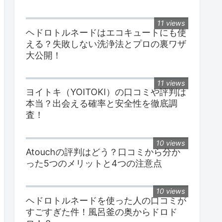
11 views
ヘドロトルネードはエコキュートにも使
える？失敗しない洗浄法とプロの裏ワザ
大公開！
11 views
ヨイトキ（YOITOKI）の口コミや評判は
本当？出会える確率と安全性を徹底調
査！
10 views
Atouchの評判はどう？口コミから分か
った5つのメリットと4つの注意点
10 views
ヘドロトルネードを使った人の口コミが
すごすぎた件！風呂釜の奥からドロド