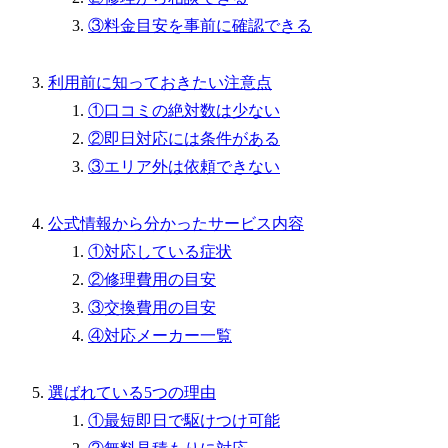
③料金目安を事前に確認できる
利用前に知っておきたい注意点
①口コミの絶対数は少ない
②即日対応には条件がある
③エリア外は依頼できない
公式情報から分かったサービス内容
①対応している症状
②修理費用の目安
③交換費用の目安
④対応メーカー一覧
選ばれている5つの理由
①最短即日で駆けつけ可能