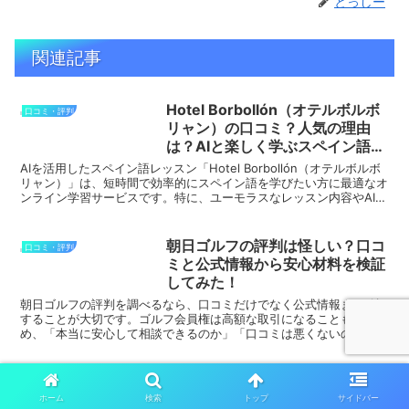
とっしー
関連記事
Hotel Borbollón（オテルボルボ
口コミ・評判
リャン）の口コミ？人気の理由
は？AIと楽しく学ぶスペイン語体
験！
AIを活用したスペイン語レッスン「Hotel Borbollón（オテルボルボ
リャン）」は、短時間で効率的にスペイン語を学びたい方に最適なオ
ンライン学習サービスです。特に、ユーモラスなレッスン内容やAIに
よる個別サポート、そして「多読多聴」...
朝日ゴルフの評判は怪しい？口コ
口コミ・評判
ミと公式情報から安心材料を検証
してみた！
朝日ゴルフの評判を調べるなら、口コミだけでなく公式情報まで確認
することが大切です。ゴルフ会員権は高額な取引になることもあるた
め、「本当に安心して相談できるのか」「口コミは悪くないのか」と
気になりますよね。この記事では、朝日ゴルフの口コミを調...
ベットエージェントの口コミや評
口コミ・評判
判をまとめ！ 獣医師転職の実情
ホーム
検索
トップ
サイドバー