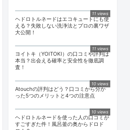
11 views
ヘドロトルネードはエコキュートにも使
える？失敗しない洗浄法とプロの裏ワザ
大公開！
11 views
ヨイトキ（YOITOKI）の口コミや評判は
本当？出会える確率と安全性を徹底調
査！
10 views
Atouchの評判はどう？口コミから分か
った5つのメリットと4つの注意点
10 views
ヘドロトルネードを使った人の口コミが
すごすぎた件！風呂釜の奥からドロド