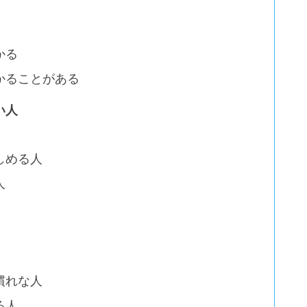
かる
かることがある
い人
しめる人
人
慣れな人
る人