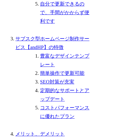
自分で更新できるの
で、手間がかからず便
利です
サブスク型ホームページ制作サー
ビス【andHP】の特徴
豊富なデザインテンプ
レート
簡単操作で更新可能
SEO対策が充実
定期的なサポートとア
ップデート
コストパフォーマンス
に優れたプラン
メリット、デメリット