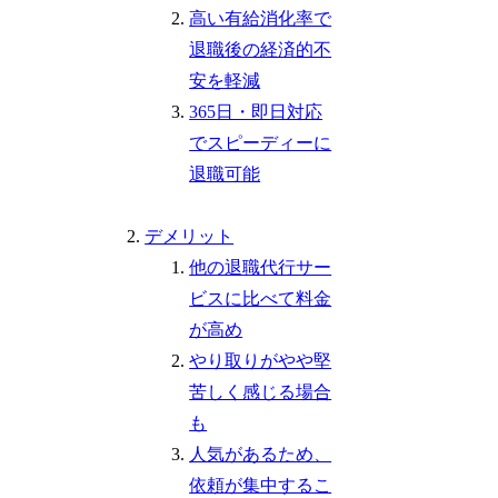
高い有給消化率で
退職後の経済的不
安を軽減
365日・即日対応
でスピーディーに
退職可能
デメリット
他の退職代行サー
ビスに比べて料金
が高め
やり取りがやや堅
苦しく感じる場合
も
人気があるため、
依頼が集中するこ