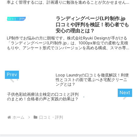
率よく管理するには、計画通りに勉強を進めることが欠かせません。
Vulpeは、設定した目標に向けて1日ごとに必要な...
ランディングページ(LP)制作.jp
口コミ・評判
口コミや評判を検証！初心者でも
安心の理由とは？
LP制作でお悩みの方に朗報です。株式会社Ryuki Designが手がける
「ランディングページ(LP)制作.jp」は、1000px単位での柔軟な見積
もりや、アンケート形式でコンバージョンを高める構成、スマホ専用
デザイン対応など、現代のニーズ...
Loop Laundryの口コミを徹底解説！利便
性とコストの面で選ぶべき宅配クリーニ
ングとは？
子供色彩絵画療法士検定の口コミと評判
のまとめ！合格者の声と実践の効果は？
ホーム
口コミ・評判