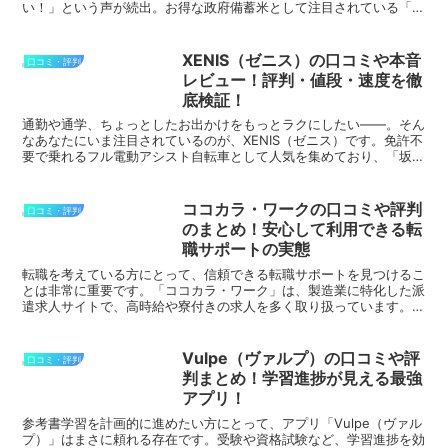
い！」という声が続出。お得な政府備蓄米として注目されている「楽
天生活応援米」ですが、なかなか買えない現実に直面して...
XENIS（ゼニス）の口コミや本音
口コミ・評判
レビュー！評判・値段・速度を徹
底検証！
通勤や通学、ちょっとしたお出かけをもっとラクにしたい——。そん
なあなたにいま注目されているのが、XENIS（ゼニス）です。免許不
要で乗れるフル電動アシスト自転車として人気を集めており、「坂道
でもスイスイ」「通勤が楽しくなった」と口コミでも高...
ココカラ・ワークの口コミや評判
口コミ・評判
のまとめ！安心して利用できる転
職サポートの実態
転職を考えている方にとって、信頼できる転職サポートを見つけるこ
とは非常に重要です。「ココカラ・ワーク」は、製造業に特化した派
遣求人サイトで、高時給や寮付きの求人を多く取り扱っています。実
際に利用した方々からは、迅速なサポートや親切な対応が評...
Vulpe（ヴァルプ）の口コミや評
口コミ・評判
判まとめ！学習進捗が見える最強
アプリ！
参考書学習を計画的に進めたい方にとって、アプリ「Vulpe（ヴァル
プ）」はまさに頼れる存在です。受験や資格試験など、学習進捗を効